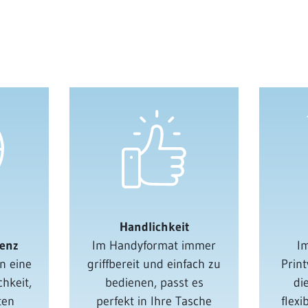
Handlichkeit
ienz
Im Handyformat immer
I
n eine
griffbereit und einfach zu
Prin
hkeit,
bedienen, passt es
di
ten
perfekt in Ihre Tasche
flex