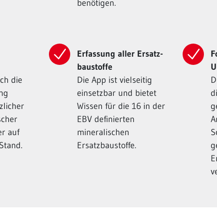
benötigen.
Erfassung aller Ersatz­
F
baustoffe
U
ch die
Die App ist vielseitig
D
ung
einsetzbar und bietet
d
zlicher
Wissen für die 16 in der
g
scher
EBV definierten
A
r auf
mineralischen
S
Stand.
Ersatzbaustoffe.
g
E
v