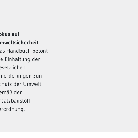
okus auf
mweltsicherheit
as Handbuch betont
ie Einhaltung der
esetzlichen
nforderungen zum
chutz der Umwelt
emäß der
rsatzbaustoff­
erordnung.