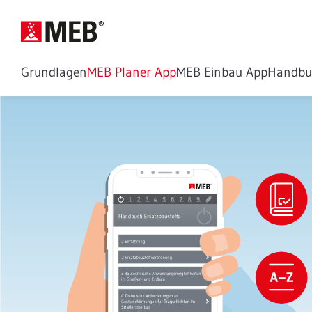
Grundlagen
MEB Planer App
MEB Einbau App
Handbu