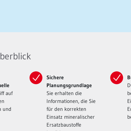
berblick
Sichere
B
elle
Planungsgrundlage
D
ff auf
Sie erhalten die
b
en
Informationen, die Sie
E
n und
für den korrekten
E
Einsatz mineralischer
b
Ersatzbaustoffe